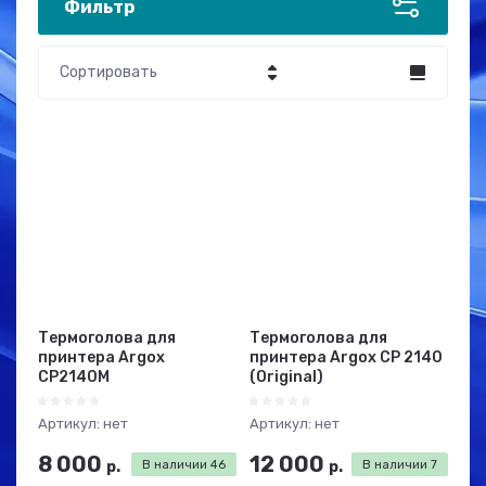
Фильтр
Сортировать
Цена - убывание
Цена - возрастание
Название - Я-А
Название - А-Я
Термоголова для
Термоголова для
принтера Argox
принтера Argox CP 2140
CP2140M
(Original)
Артикул:
нет
Артикул:
нет
8 000
12 000
р.
В наличии
46
р.
В наличии
7