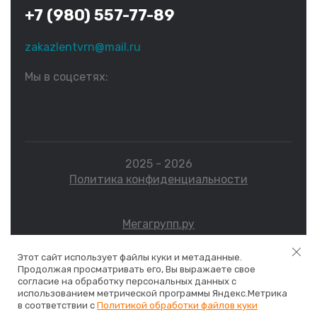
+7 (980) 557-77-89
zakazlentvrn@mail.ru
Мы в соцсетях:
2025 - 2026
Политика конфиденциальности
Мегагрупп.ру
Этот сайт использует файлы куки и метаданные.
Данные о товарах и услугах, включая цены и технические
Продолжая просматривать его, Вы выражаете свое
характеристики, представленные на сайте, не являются
согласие на обработку персональных данных с
публичной офертой, определяемой положениями Статьи
использованием метрической программы Яндекс.Метрика
в соответствии с
437 (2) ГК РФ, а носят исключительно информационный
Политикой обработки файлов куки